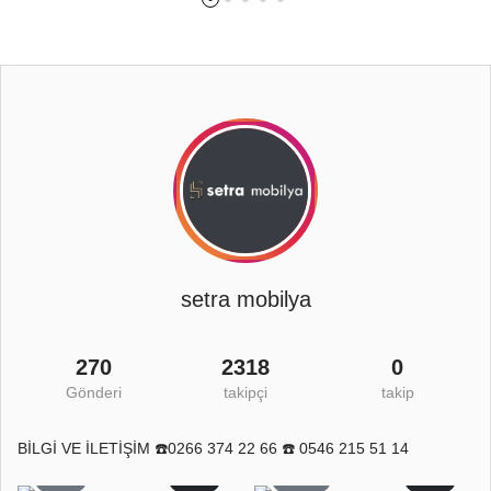
setra mobilya
270
2318
0
Gönderi
takipçi
takip
BİLGİ VE İLETİŞİM ☎️0266 374 22 66 ☎️ 0546 215 51 14
8
0
11
0