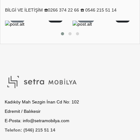
BİLGİ VE İLETİŞİM ☎️0266 374 22 66 ☎️ 0546 215 51 14
8
0
11
0
Kadıköy Mah Sezgin İnan Cd No: 102
Edremit / Balıkesir
E-Posta: info@setramobilya.com
Telefon: (546) 215 51 14