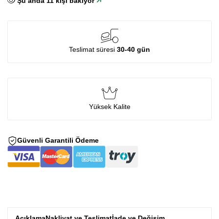
Şu anda
11
kişi bakıyor
Teslimat süresi
30-40 gün
Yüksek Kalite
Güvenli Garantili Ödeme
Açıklama
Nakliyat ve Teslimat
İade ve Değişim