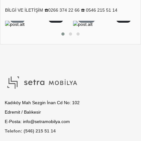
BİLGİ VE İLETİŞİM ☎️0266 374 22 66 ☎️ 0546 215 51 14
8
0
11
0
Kadıköy Mah Sezgin İnan Cd No: 102
Edremit / Balıkesir
E-Posta: info@setramobilya.com
Telefon: (546) 215 51 14