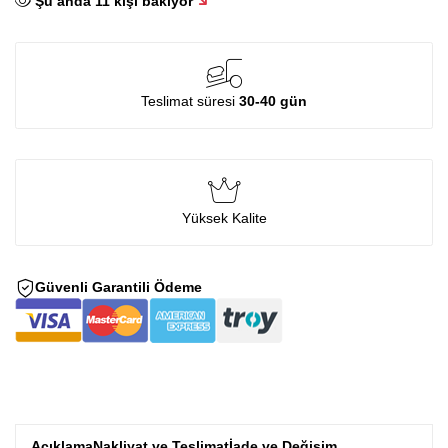
Şu anda
11
kişi bakıyor
Teslimat süresi
30-40 gün
Yüksek Kalite
Güvenli Garantili Ödeme
Açıklama
Nakliyat ve Teslimat
İade ve Değişim