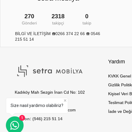
270
2318
0
Gönderi
takipçi
takip
BİLGİ VE İLETİŞİM ☎️0266 374 22 66 ☎️ 0546
215 51 14
Yardım
KVKK Genel 
Gizlilik Politi
Kadıköy Mah Sezgin İnan Cd No: 102
Kişisel Veri 
Edremit / Balıkesir
Teslimat Poli
Size nasıl yardımcı olabiliriz?
E-Posta: info@setramobilya.com
İade ve Değiş
1
Telefon: (546) 215 51 14