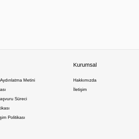
Kurumsal
Aydınlatma Metini
Hakkımızda
kası
İletişim
Başvuru Süreci
tikası
im Politikası