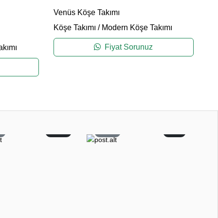
Venüs Köşe Takımı
Ha
Köşe Takımı
/
Modern Köşe Takımı
Kö
Fiyat Sorunuz
akımı
1
12
27
2