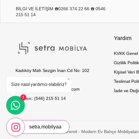
BİLGİ VE İLETİŞİM ☎️0266 374 22 66 ☎️ 0546
215 51 14
Yardım
KVKK Genel 
Gizlilik Politi
Kadıköy Mah Sezgin İnan Cd No: 102
Kişisel Veri 
Edremit / Balıkesir
Teslimat Poli
Size nasıl yardımcı olabiliriz?
E-Posta: info@setramobilya.com
İade ve Değiş
1
Telefon: (546) 215 51 14
setra.mobilyaa
© 2026 Setra Mobilya - Edremit - Modern Ev Bahçe Mobilyalari 