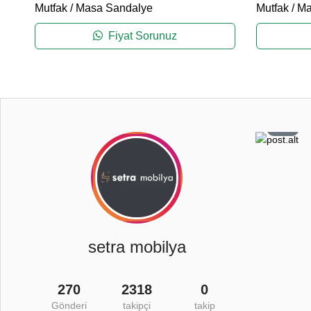
Mutfak
/
Masa Sandalye
Mutfak
/
Ma
Fiyat Sorunuz
2
3
0
8
setra mobilya
270
2318
0
Gönderi
takipçi
takip