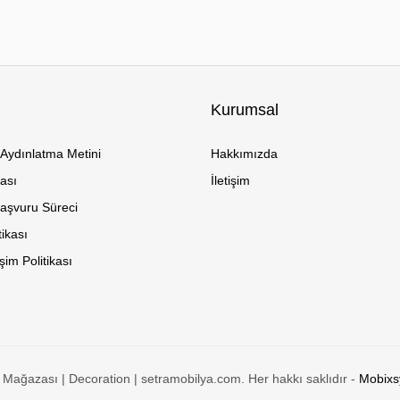
Kurumsal
Aydınlatma Metini
Hakkımızda
kası
İletişim
Başvuru Süreci
tikası
im Politikası
Mağazası | Decoration | setramobilya.com. Her hakkı saklıdır -
Mobixsy