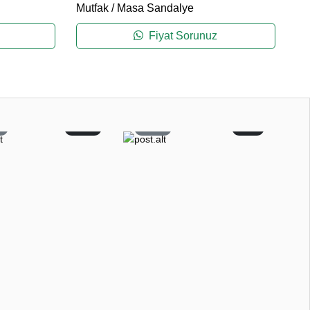
Mutfak
/
Masa Sandalye
Mu
Fiyat Sorunuz
1
12
27
2