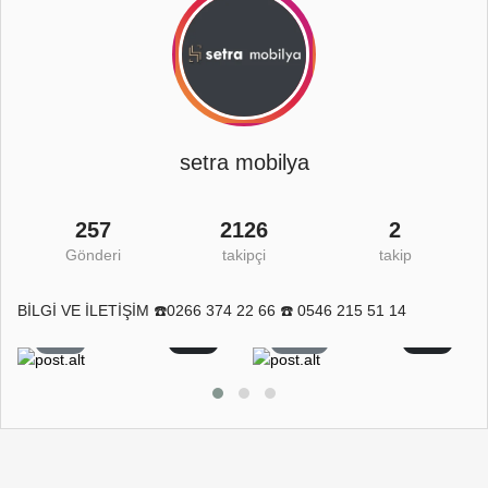
setra mobilya
257
2126
2
Gönderi
takipçi
takip
BİLGİ VE İLETİŞİM ☎️0266 374 22 66 ☎️ 0546 215 51 14
8
0
11
0