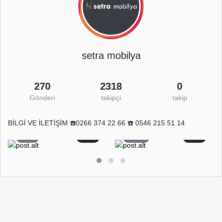
setra mobilya
270
2318
0
Gönderi
takipçi
takip
BİLGİ VE İLETİŞİM ☎️0266 374 22 66 ☎️ 0546 215 51 14
8
0
11
0