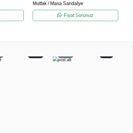
Mutfak
/
Masa Sandalye
Mu
Fiyat Sorunuz
1
12
27
2