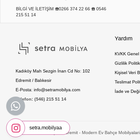
BİLGİ VE İLETİŞİM ☎️0266 374 22 66 ☎️ 0546
215 51 14
Yardım
KVKK Genel 
Gizlilik Politi
Kadıköy Mah Sezgin İnan Cd No: 102
Kişisel Veri 
Edremit / Balıkesir
Teslimat Poli
E-Posta: info@setramobilya.com
İade ve Değiş
Telefon: (546) 215 51 14
setra.mobilyaa
© 2026 Setra Mobilya - Edremit - Modern Ev Bahçe Mobilyalari 