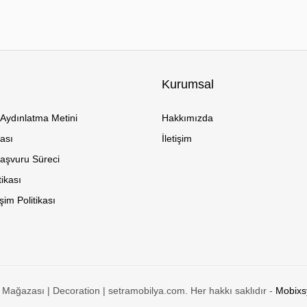
Kurumsal
Aydınlatma Metini
Hakkımızda
kası
İletişim
Başvuru Süreci
tikası
im Politikası
Mağazası | Decoration | setramobilya.com. Her hakkı saklıdır -
Mobixsy