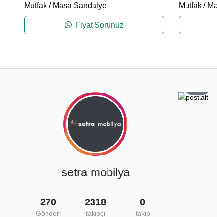
Mutfak
/
Masa Sandalye
Mutfak
/
Ma
Fiyat Sorunuz
2
3
0
8
setra mobilya
270
2318
0
Gönderi
takipçi
takip