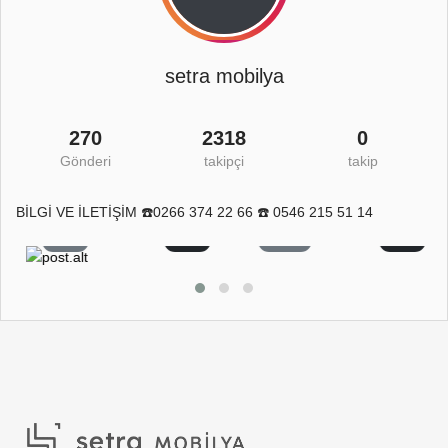
setra mobilya
270
2318
0
Gönderi
takipçi
takip
BİLGİ VE İLETİŞİM ☎️0266 374 22 66 ☎️ 0546 215 51 14
8
0
11
0