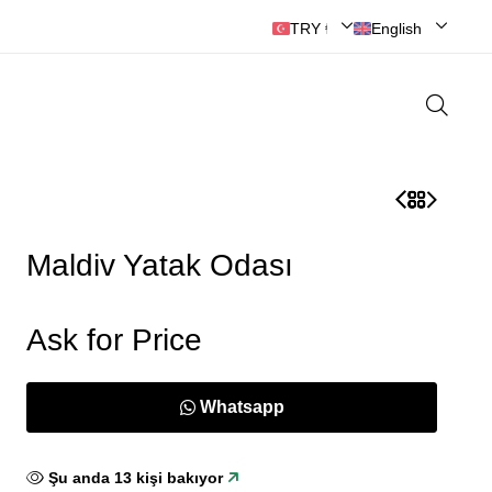
TRY ₺ | Türk Lirası
English
Maldiv Yatak Odası
Ask for Price
Whatsapp
Şu anda
13
kişi bakıyor