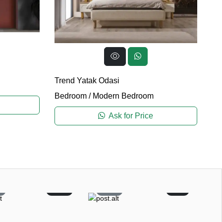
İs
Trend Yatak Odasi
Be
Bedroom
/
Modern Bedroom
Ask for Price
1
12
27
2