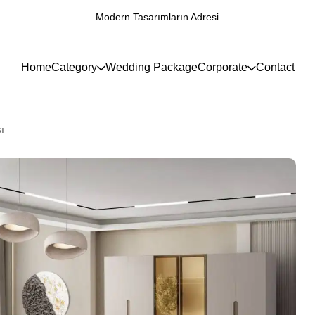
Modern Tasarımların Adresi
Home
Category
Wedding Package
Corporate
Contact
ı