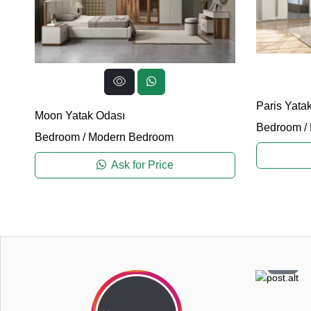
Paris Yata
Moon Yatak Odası
Bedroom
/
Bedroom
/
Modern Bedroom
Ask for Price
2
3
0
8