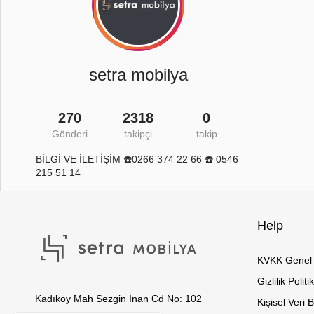
setra mobilya
270
2318
0
Gönderi
takipçi
takip
BİLGİ VE İLETİŞİM ☎️0266 374 22 66 ☎️ 0546
215 51 14
Help
KVKK Genel 
Gizlilik Politi
Kadıköy Mah Sezgin İnan Cd No: 102
Kişisel Veri 