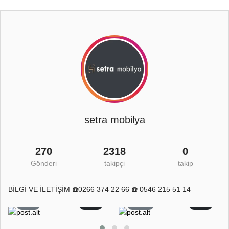
setra mobilya
270
2318
0
Gönderi
takipçi
takip
BİLGİ VE İLETİŞİM ☎️0266 374 22 66 ☎️ 0546 215 51 14
8
0
11
0