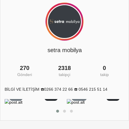
setra mobilya
270
2318
0
Gönderi
takipçi
takip
BİLGİ VE İLETİŞİM ☎️0266 374 22 66 ☎️ 0546 215 51 14
8
0
11
0